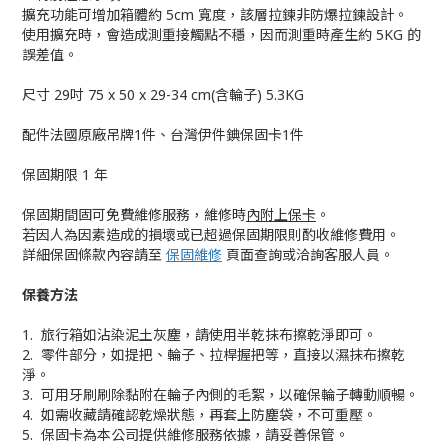
擴充功能可增加箱體約 5cm 寬度，該層拉鍊非防爆拉鍊設計。
使用擴充時，會造成測重接觸點不穩，因而測重時產生約 5KG 的
誤差值。
尺寸 29吋 75 x 50 x 29-34 cm(含輪子) 5.3KG
配件法國原廠吊牌1件、台灣伊件錪保固卡1件
保固期限 1 年
保固期間固可免費維修服務，維修時
內附上保卡
。
若因人為因素造成的損壞或已超過保固期限則酌收維修費用。
詳細保固條款內容請至
保固維修
頁面查詢或洽詢客服人員。
保養方法
1. 旅行箱如沾染泥土灰塵，請使用半乾抹布擦乾淨即可。
2. 零件部分，如提把、輪子、拉桿握把等，直接以濕抹布擦乾
淨。
3. 可用牙刷刷除黏附在輪子內側的毛絮，以確保輪子轉動順暢。
4. 如需收藏請確認乾燥狀態，再套上防塵袋，不可重壓。
5. 保固卡為本公司提供維修服務依據，請妥善保管。